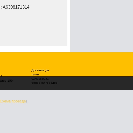
s: A6398171314
Доставка до
точек
ой
самовывоза:
олее 150
более 50 городов
Схема проезда
)