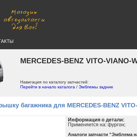
ТАКТЫ
MERCEDES-BENZ VITO-VIANO-W
Навигация по каталогу запчастей:
Перейти в начало каталога
/
Эмблемы задние
рышку багажника для MERCEDES-BENZ VITO
Информация о детали:
Применяется на: фургон;
Аналоги запчасти “Эмблема н