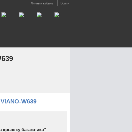
Личный кабинет
Войти
639
-VIANO-W639
а крышку багажника”