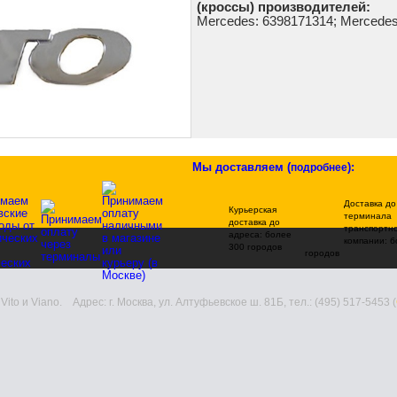
(кроссы) производителей:
Mercedes: 6398171314; Mercede
Мы доставляем
(
)
:
подробнее
Доставка до
Курьерская
терминала
доставка до
транспортн
адреса: более
компании: б
300 городов
городов
Vito и Viano. Адрес: г. Москва, ул. Алтуфьевское ш. 81Б, тел.: (495) 517-5453 (